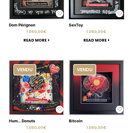
Dom Pérignon
SexToy
1.050,00
€
1.050,00
€
READ MORE
READ MORE
VENDU
VENDU
Hum… Donuts
Bitcoin
1.050,00
€
1.050,00
€