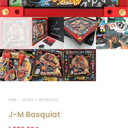
HOME
/
LES BOX
/
BOX PRESTIGE
J-M Basquiat