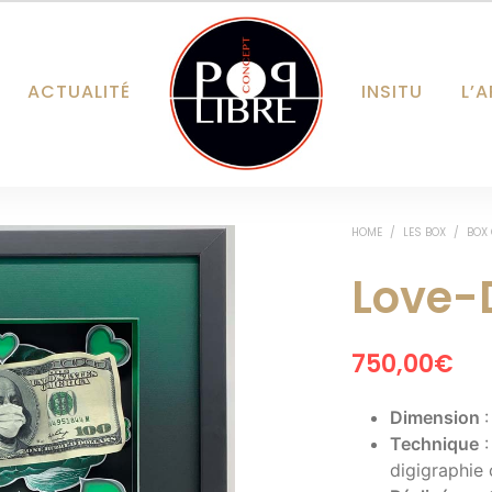
ACTUALITÉ
INSITU
L’A
HOME
/
LES BOX
/
BOX
Love-
750,00
€
Dimension
Technique
:
digigraphie 