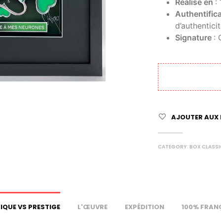
Réalisé en
:
Authentific
d’authentici
Signature
:
AJOUTER AUX 
CATEGORY:
BOX CLASS
IQUE VS PRESTIGE
L'ŒUVRE
EXPÉDITION
100% FRAN