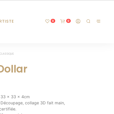
RTISTE
0
0
 CLASSIQUE
Dollar
NO PRODUCTS IN THE CART.
: 33 x 33 x 4cm
 Découpage, collage 3D fait main,
certifiée.