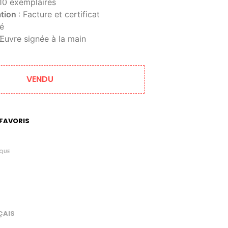
 10 exemplaires
ation
: Facture et certificat
té
 Œuvre signée à la main
VENDU
FAVORIS
IQUE
ÇAIS