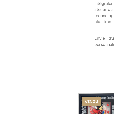
Intégralem
atelier du
technolog
plus tradi
Envie d’
personnal
VENDU