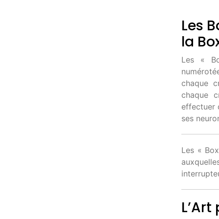
Les B
la Bo
Les « Bo
numérotée
chaque cr
chaque cr
effectuer 
ses neuro
Les « Box
auxquell
interrupte
L’Art