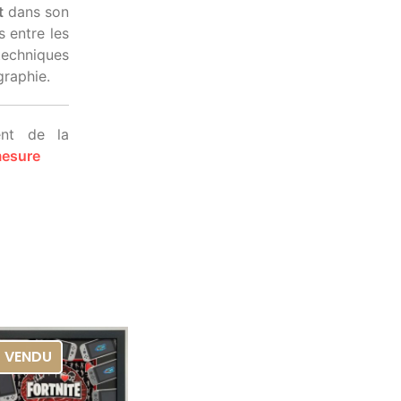
t
dans son
s entre les
techniques
graphie.
ent de la
mesure
VENDU