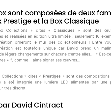
ox sont composées de deux fami
x Prestige et la Box Classique
x Collections » dites «
Classiques
» sont des œuvr
s et réalisées en édition ultra limitée : seulement 10 exem
éation orneront le mur des collectionneurs ! Entre vo
éation est toutefois unique car David prend un malin
de légers changements sur chacune d’entre elles…. « Est-ce
nes » ?, comme il aime signer ses œuvres…
 Collections » dites «
Prestiges
» sont des compositions
es a été intégrée une lumière LED alimentée par une p
ur très discret.
 par David Cintract