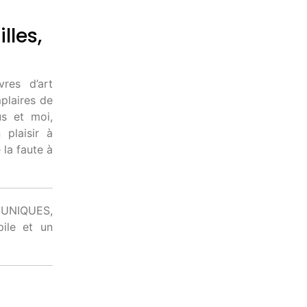
lles,
es d’art
plaires de
us et moi,
 plaisir à
 la faute à
 UNIQUES,
ile et un